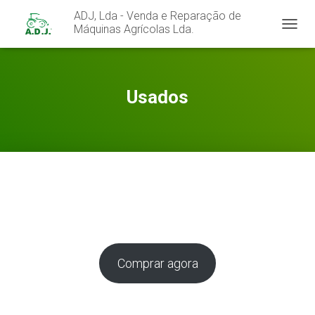
ADJ, Lda - Venda e Reparação de
Máquinas Agrícolas Lda.
A
L
T
E
R
Usados
N
A
R
A
N
A
V
E
G
A
Ç
Ã
Comprar agora
O