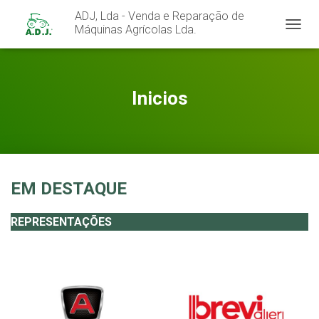
ADJ, Lda - Venda e Reparação de
Máquinas Agrícolas Lda.
A
L
T
E
R
Inicios
N
A
R
A
N
A
EM DESTAQUE
V
E
G
REPRESENTAÇÕES
A
Ç
Ã
O