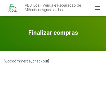
ADJ, Lda - Venda e Reparação de
Máquinas Agrícolas Lda.
A
L
T
E
R
Finalizar compras
N
A
R
A
N
A
[woocommerce_checkout]
V
E
G
A
Ç
Ã
O